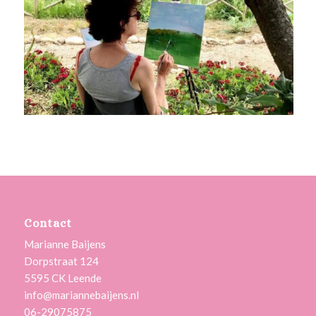
Contact
Marianne Baijens
Dorpstraat 124
5595 CK Leende
info@mariannebaijens.nl
06-29075875