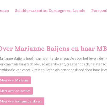
essen
Schildervakanties Dordogne en Leende
Persoonl
Over Marianne Baijens en haar MB 
arianne Baijens heeft van haar liefde en passie voor het leven, de m
erkzaam als kunstschilder, schilderdocent, creatief coach, nalatens
ombinatie van creativiteit en liefde als een rode draad door haar lev
Meer over Marianne
Meer over de locaties
Meer over homemade lekkers