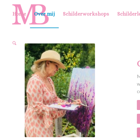
Home
Over mij
Schilderworkshops
Schilderl
M
w
c